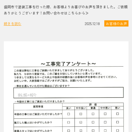
盛岡市で塗装工事を行った際、お客様よりお喜びのお声を頂きました。ご依頼
ありがとうございます！お問い合わせはこちらから≫
続きを読む
2025.12.18
お客様のお声