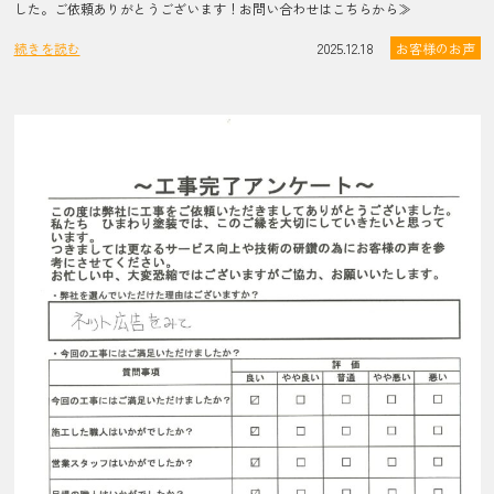
した。ご依頼ありがとうございます！お問い合わせはこちらから≫
続きを読む
2025.12.18
お客様のお声