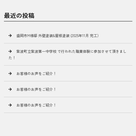
最近の投稿
盛岡市M様邸 外壁塗装&屋根塗装 (2025年11月 完工）
紫波町立紫波第一中学校 で行われた職業体験に参加させて頂きまし
た！
お客様のお声をご紹介！
お客様のお声をご紹介！
お客様のお声をご紹介！