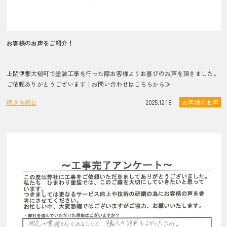
お客様のお声をご紹介！
上閉伊郡大槌町で塗装工事を行った際お客様よりお喜びのお声を頂きました。
ご依頼ありがとうございます！お問い合わせはこちらから≫
続きを読む
2025.12.18
お客様のお声