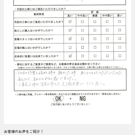
お客様のお声をご紹介！