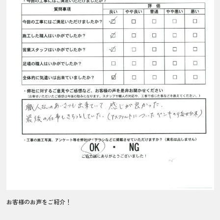
お客様のお声をご紹介！