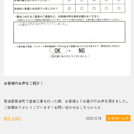
お客様のお声をご紹介！
紫波郡紫波町で塗装工事を行った際、お客様よりお喜びのお声を頂きました。
ご依頼ありがとうございます！お問い合わせはこちらから≫
続きを読む
2025.12.18
お客様のお声