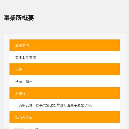
事業所概要
事業所名
ひまわり塗装
代表
伊藤 慎一
所在地
〒028-3531 岩手県紫波郡紫波町山屋字夏梨子149
担当者直通
080-6005-9035