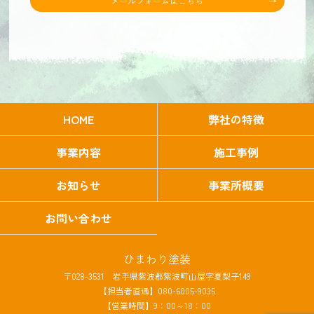
メールフォームはこちら
HOME
弊社の特徴
事業内容
施工事例
お知らせ
事業所概要
お問い合わせ
ひまわり塗装
〒028-3531 岩手県紫波郡紫波町山屋字夏梨子149
【担当者直通】080-6005-9035
【営業時間】9：00～18：00